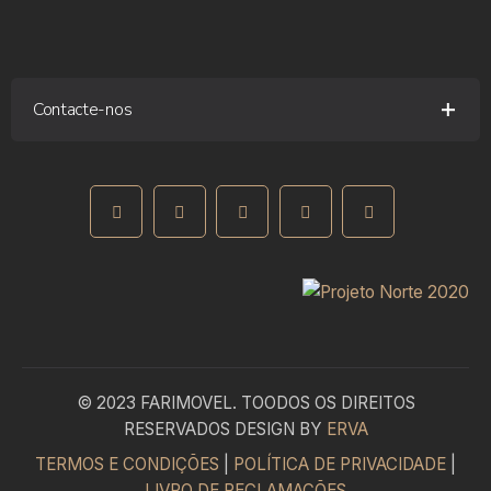
Contacte-nos
Rua Fernando Silva, 1 – 4580-357 Paredes
+351 255 776 994
(Chamada para rede fixa nacional)
geral@farimovel.pt
© 2023 FARIMOVEL. TOODOS OS DIREITOS
RESERVADOS DESIGN BY
ERVA
TERMOS E CONDIÇÕES
|
POLÍTICA DE PRIVACIDADE
|
LIVRO DE RECLAMAÇÕES