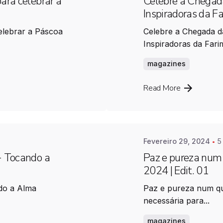
ara celebrar a
Celebre a Chegada
Inspiradoras da F
elebrar a Páscoa
Celebre a Chegada da
Inspiradoras da Farim
magazines
Posted by
Farimovel
Read More
Fevereiro 29, 2024
5
 - Tocando a
Paz e pureza num 
1
2024 | Edit. 01
ndo a Alma
Paz e pureza num qu
necessária para...
magazines