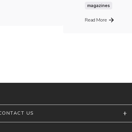
magazines
Read More
CONTACT US
Rua Fernando Silva, 1 - 4580-357 Paredes