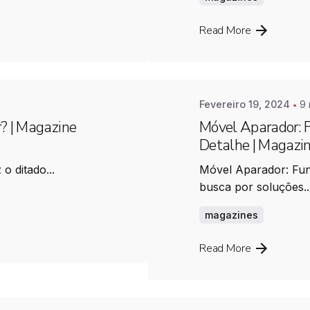
Posted by
Farimovel
Read More
Fevereiro 19, 2024
9 
r? | Magazine
Móvel Aparador: 
Detalhe | Magazin
o ditado...
Móvel Aparador: Fun
busca por soluções..
magazines
Posted by
Farimovel
Read More