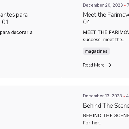
December 20, 2023
nantes para
Meet the Farimove
. 01
04
 para decorar a
MEET THE FARIMOVE
success: meet the...
magazines
Posted by
Farimovel
Read More
December 13, 2023
4
Behind The Scenes
BEHIND THE SCENES!
For her...