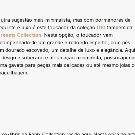
utra sugestão mais minimalista, mas com pormenores de
equinte e luxo é este toucador da coleção
D10
também da
reams Collection
. Nesta opção, o toucador vem
companhado de um grande e redondo espelho, com pés
m dourado escovado, um detalhe de luxo e elegância. Aqui
 design é soberano e arrumação minimalista, possui apena
ma gaveta para peças mais delicadas ou até mesmo joias 
aquilhagem.
 ex-libris da Fénix Collection reside aqui. Nesta obra de art