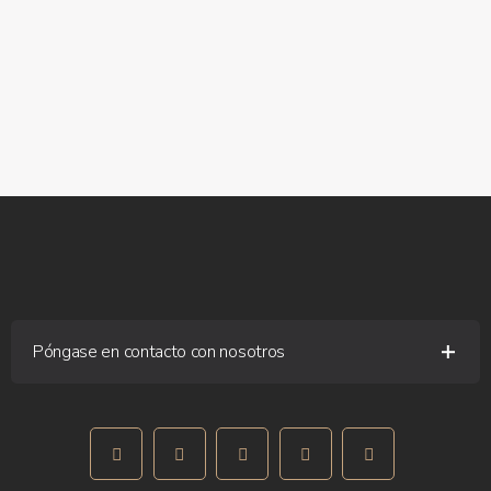
Póngase en contacto con nosotros
Rua Fernando Silva, 1 - 4580-357 Paredes
+351 255 776 994
(llamadas nacionales a fijos)
geral@farimovel.pt