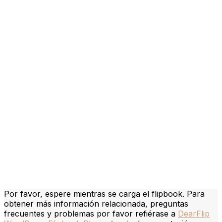
ES
PT
EN
2023 Farimovel. Todos los derechos reservados
Design by
erva
Condiciones
generales |
Política de
privacidad |
Libro
de reclamaciones
Por favor, espere mientras se carga el flipbook. Para
obtener más información relacionada, preguntas
frecuentes y problemas por favor refiérase a
DearFlip