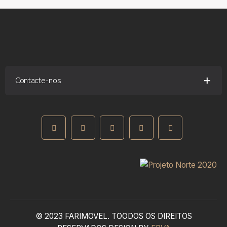
Contacte-nos
Rua Fernando Silva, 1 – 4580-357 Paredes
+351 255 776 994
(Chamada para rede fixa nacional)
geral@farimovel.pt
© 2023 FARIMOVEL. TOODOS OS DIREITOS