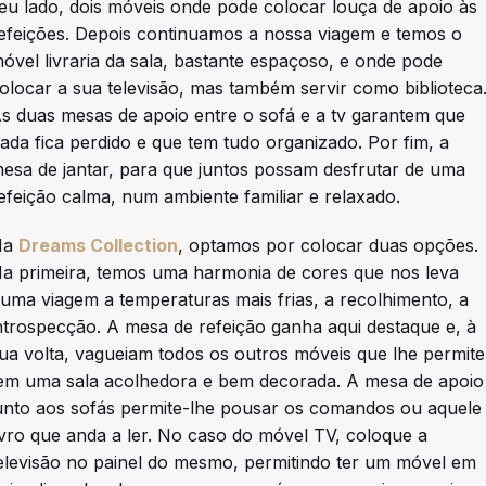
eu lado, dois móveis onde pode colocar louça de apoio às
efeições. Depois continuamos a nossa viagem e temos o
óvel livraria da sala, bastante espaçoso, e onde pode
olocar a sua televisão, mas também servir como biblioteca
s duas mesas de apoio entre o sofá e a tv garantem que
ada fica perdido e que tem tudo organizado. Por fim, a
esa de jantar, para que juntos possam desfrutar de uma
efeição calma, num ambiente familiar e relaxado.
Na
Dreams Collection
, optamos por colocar duas opções.
a primeira, temos uma harmonia de cores que nos leva
uma viagem a temperaturas mais frias, a recolhimento, a
ntrospecção. A mesa de refeição ganha aqui destaque e, à
ua volta, vagueiam todos os outros móveis que lhe permite
em uma sala acolhedora e bem decorada. A mesa de apoio
unto aos sofás permite-lhe pousar os comandos ou aquele
ivro que anda a ler. No caso do móvel TV, coloque a
elevisão no painel do mesmo, permitindo ter um móvel em