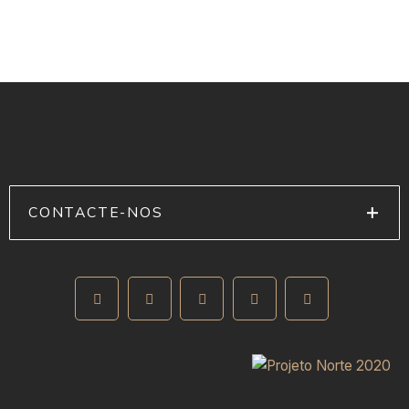
CONTACTE-NOS
Rua Fernando Silva, 1 – 4580-357 Paredes
+351 255 776 994
(Chamada para rede fixa nacional)
geral@farimovel.pt